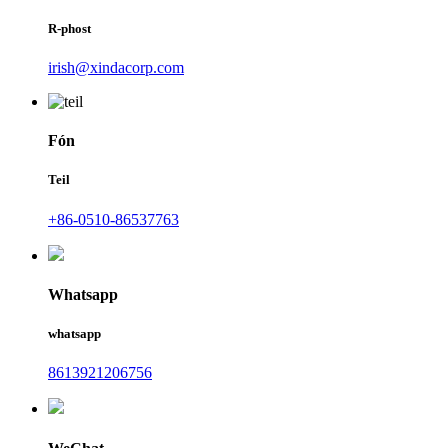
R-phost
irish@xindacorp.com
Fón
Teil
+86-0510-86537763
Whatsapp
whatsapp
8613921206756