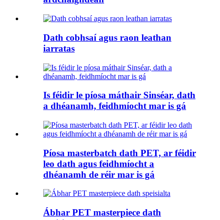
Dath cobhsaí agus raon leathan
iarratas
Is féidir le píosa máthair Sinséar, dath
a dhéanamh, feidhmíocht mar is gá
Píosa masterbatch dath PET, ar féidir
leo dath agus feidhmíocht a
dhéanamh de réir mar is gá
Ábhar PET masterpiece dath