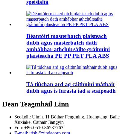
speisialta
Déantóirí masterbatch plaisteach
dubh agus masterbatch dath
amhábhar athchúrsáilte gráinníní
plaisteacha PE PP PET PLA ABS
Tá tiúchan ard ag cáithníní máthair
dubh agus is furasta iad a scaipeadh
Déan Teagmháil Linn
Seoladh: Uimh. 11 Bóthar Fengming, Huangtang, Baile
Xuxiake, Cathair Jiangyin
Fón: +86-0510-86537763
E-mail: irish@xindacorp.com