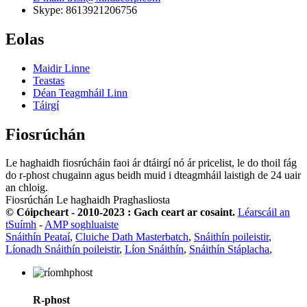
Skype: 8613921206756
Eolas
Maidir Linne
Teastas
Déan Teagmháil Linn
Táirgí
Fiosrúchán
Le haghaidh fiosrúcháin faoi ár dtáirgí nó ár pricelist, le do thoil fág
do r-phost chugainn agus beidh muid i dteagmháil laistigh de 24 uair
an chloig.
Fiosrúchán Le haghaidh Praghasliosta
© Cóipcheart - 2010-2023 : Gach ceart ar cosaint.
Léarscáil an
tSuímh
-
AMP soghluaiste
Snáithín Peataí
,
Cluiche Dath Masterbatch
,
Snáithín poileistir
,
Líonadh Snáithín poileistir
,
Líon Snáithín
,
Snáithín Stáplacha
,
R-phost