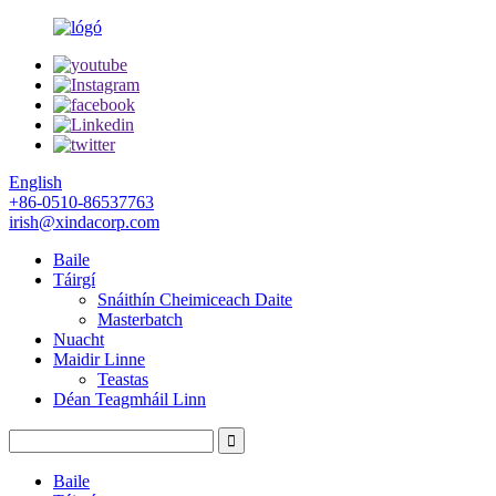
English
+86-0510-86537763
irish@xindacorp.com
Baile
Táirgí
Snáithín Cheimiceach Daite
Masterbatch
Nuacht
Maidir Linne
Teastas
Déan Teagmháil Linn
Baile