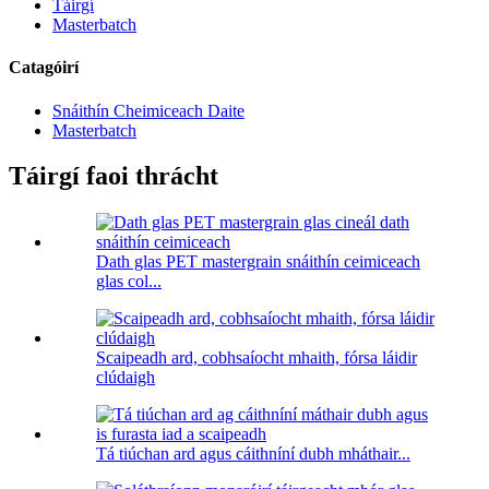
Táirgí
Masterbatch
Catagóirí
Snáithín Cheimiceach Daite
Masterbatch
Táirgí faoi thrácht
Dath glas PET mastergrain snáithín ceimiceach
glas col...
Scaipeadh ard, cobhsaíocht mhaith, fórsa láidir
clúdaigh
Tá tiúchan ard agus cáithníní dubh mháthair...