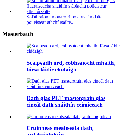
Soláthraíonn monaróirí polaireatán daite
poileistear athchúrsáilte...
Masterbatch
Scaipeadh ard, cobhsaíocht mhaith,
fórsa láidir clúdaigh
Dath glas PET mastergrain glas
cineál dath snáithín ceimiceach
Cruinneas meaitseála dath,
ardchaighdeán